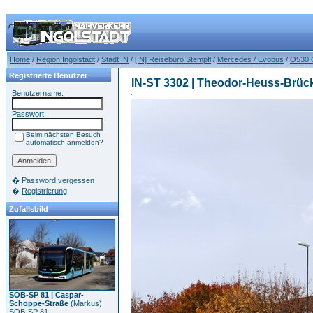
Home
/
Region Ingolstadt
/
Stadt IN
/
[IN] Reisebüro Stempfl
/
Mercedes / Evobus
/
O530 
Registrierte Benutzer
IN-ST 3302 | Theodor-Heuss-Brüc
Benutzername:
Passwort:
Beim nächsten Besuch
automatisch anmelden?
�
Password vergessen
�
Registrierung
Zufallsbild
SOB-SP 81 | Caspar-
Schoppe-Straße
(
Markus
)
SOB-SP 81