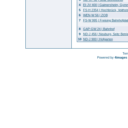
4
EI-JV 400 | Gaimersheim, Gym
5
FS-H 2354 | Hochbrück, Voithst
6
WEN-W 56 | ZOB
7
FS-W 995 | Freising Bahnhofpla
8
GAP-GW 24 | Bahnhof
9
ND-J 456 | Neuburg, Seitz Betri
10
ND-J 900 | Hofgarten
Tem
Powered by
4images