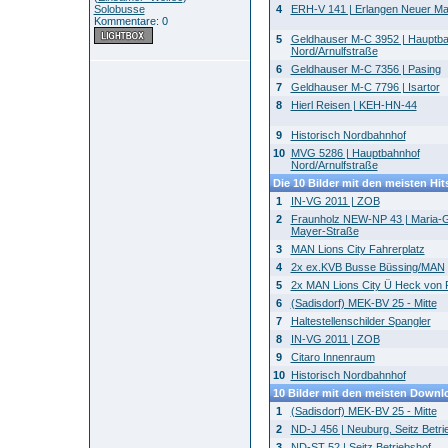
Solobusse
4
ERH-V 141 | Erlangen Neuer Ma
Kommentare: 0
5
Geldhauser M-C 3952 | Hauptb
Nord/Arnulfstraße
6
Geldhauser M-C 7356 | Pasing
7
Geldhauser M-C 7796 | Isartor
8
Hierl Reisen | KEH-HN-44
9
Historisch Nordbahnhof
10
MVG 5286 | Hauptbahnhof
Nord/Arnulfstraße
Die 10 Bilder mit den meisten Hit
1
IN-VG 2011 | ZOB
2
Fraunholz NEW-NP 43 | Maria-
Mayer-Straße
3
MAN Lions City Fahrerplatz
4
2x ex.KVB Busse Büssing/MAN
5
2x MAN Lions City Ü Heck von
6
(Sadisdorf) MEK-BV 25 - Mitte
7
Haltestellenschilder Spangler
8
IN-VG 2011 | ZOB
9
Citaro Innenraum
10
Historisch Nordbahnhof
10 Bilder mit den meisten Downl
1
(Sadisdorf) MEK-BV 25 - Mitte
2
ND-J 456 | Neuburg, Seitz Betri
3
ND-ST 52 | Seitz Betriebshof