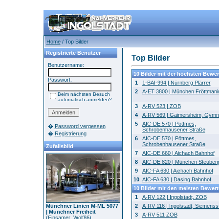
Home
/ Top Bilder
Registrierte Benutzer
Top Bilder
Benutzername:
10 Bilder mit der höchsten Bewe
Passwort:
1
1-BAI-994 | Nürnberg Plärrer
2
A-ET 3800 | München Fröttman
Beim nächsten Besuch
automatisch anmelden?
3
A-RV 523 | ZOB
4
A-RV 569 | Gaimersheim, Gym
5
AIC-DE 570 | Pöttmes,
�
Password vergessen
Schrobenhausener Straße
�
Registrierung
6
AIC-DE 570 | Pöttmes,
Schrobenhausener Straße
Zufallsbild
7
AIC-DE 660 | Aichach Bahnhof
8
AIC-DE 820 | München Steubenp
9
AIC-FA 630 | Aichach Bahnhof
10
AIC-FA 630 | Dasing Bahnhof
10 Bilder mit den meisten Bewer
1
A-RV 122 | Ingolstadt, ZOB
Münchner Linien M-ML 5077
2
A-RV 116 | Ingolstadt, Siemenss
| Münchner Freiheit
3
A-RV 511 ZOB
(
Einsamer_Wolf86
)