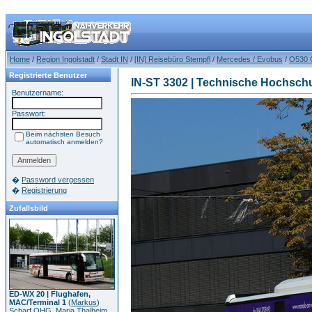
Home
/
Region Ingolstadt
/
Stadt IN
/
[IN] Reisebüro Stempfl
/
Mercedes / Evobus
/
O530 
Registrierte Benutzer
IN-ST 3302 | Technische Hochsch
Benutzername:
Passwort:
Beim nächsten Besuch
automatisch anmelden?
�
Password vergessen
�
Registrierung
Zufallsbild
ED-WX 20 | Flughafen,
MAC/Terminal 1
(
Markus
)
Scharf OHG, Maria Thalheim