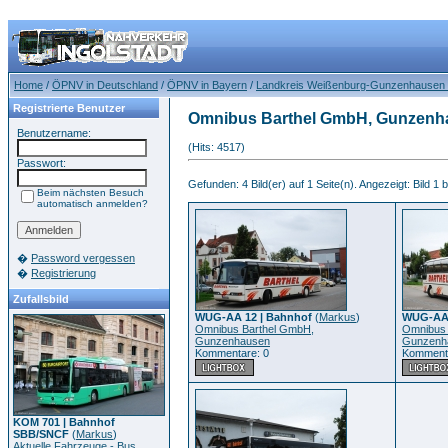
Home
/
ÖPNV in Deutschland
/
ÖPNV in Bayern
/
Landkreis Weißenburg-Gunzenhause
Registrierte Benutzer
Omnibus Barthel GmbH, Gunzenh
Benutzername:
(Hits: 4517)
Passwort:
Gefunden: 4 Bild(er) auf 1 Seite(n). Angezeigt: Bild 1 b
Beim nächsten Besuch
automatisch anmelden?
�
Password vergessen
�
Registrierung
Zufallsbild
WUG-AA 12 | Bahnhof
(
Markus
)
WUG-AA 
Omnibus Barthel GmbH,
Omnibus 
Gunzenhausen
Gunzenh
Kommentare: 0
Kommenta
KOM 701 | Bahnhof
SBB/SNCF
(
Markus
)
Aktuelle Fahrzeuge - Bus