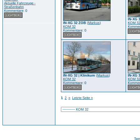
Aktuelle Fahrzeuge -
Straßenbahn
Kommentare: 0
IN-XG 
IN-XG 32 ZOB
(
Markus
)
KOM 3
KOM 32
Kommen
Kommentare: 0
IN-XG 32 | Klinikum
(
Markus
)
IN-XG 3
KOM 32
KOM 3
Kommentare: 0
Kommen
1
2
»
Letzte Seite »
Tem