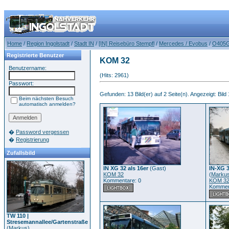
Home
/
Region Ingolstadt
/
Stadt IN
/
[IN] Reisebüro Stempfl
/
Mercedes / Evobus
/
O405
Registrierte Benutzer
KOM 32
Benutzername:
(Hits: 2961)
Passwort:
Gefunden: 13 Bild(er) auf 2 Seite(n). Angezeigt: Bild 
Beim nächsten Besuch
automatisch anmelden?
�
Password vergessen
�
Registrierung
Zufallsbild
IN XG 32 als 16er
(Gast)
IN-XG 
KOM 32
(
Marku
Kommentare: 0
KOM 3
Kommen
TW 110 |
Stresemannallee/Gartenstraße
(
Markus
)