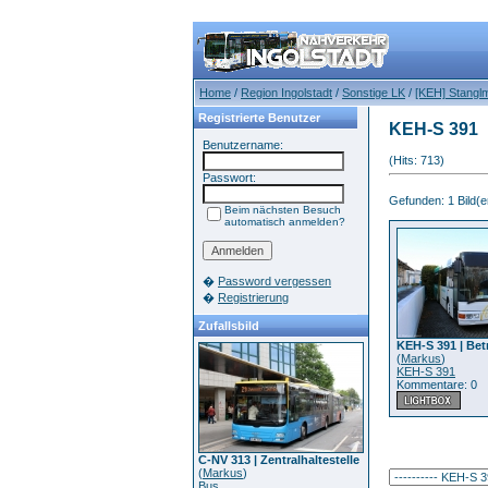
Home
/
Region Ingolstadt
/
Sonstige LK
/
[KEH] Stanglm
Registrierte Benutzer
KEH-S 391
Benutzername:
(Hits: 713)
Passwort:
Gefunden: 1 Bild(er
Beim nächsten Besuch
automatisch anmelden?
�
Password vergessen
�
Registrierung
Zufallsbild
KEH-S 391 | Bet
(
Markus
)
KEH-S 391
Kommentare: 0
C-NV 313 | Zentralhaltestelle
(
Markus
)
Bus