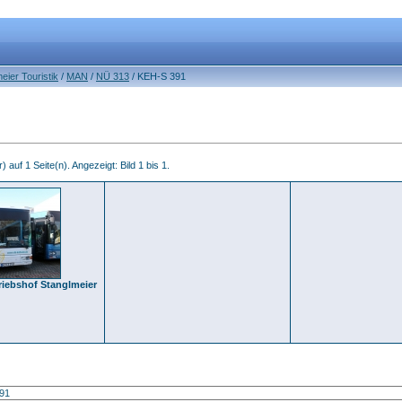
eier Touristik
/
MAN
/
NÜ 313
/ KEH-S 391
) auf 1 Seite(n). Angezeigt: Bild 1 bis 1.
riebshof Stanglmeier