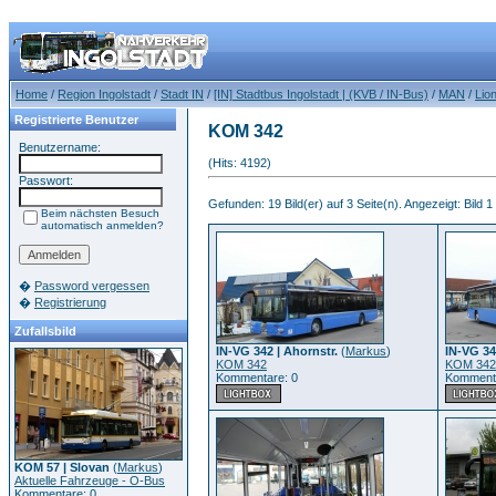
Home
/
Region Ingolstadt
/
Stadt IN
/
[IN] Stadtbus Ingolstadt | (KVB / IN-Bus)
/
MAN
/
Lion
Registrierte Benutzer
KOM 342
Benutzername:
(Hits: 4192)
Passwort:
Gefunden: 19 Bild(er) auf 3 Seite(n). Angezeigt: Bild 1 
Beim nächsten Besuch
automatisch anmelden?
�
Password vergessen
�
Registrierung
Zufallsbild
IN-VG 342 | Ahornstr.
(
Markus
)
IN-VG 34
KOM 342
KOM 342
Kommentare: 0
Kommenta
KOM 57 | Slovan
(
Markus
)
Aktuelle Fahrzeuge - O-Bus
Kommentare: 0