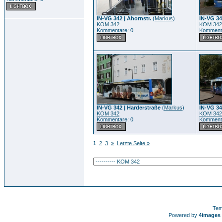
IN-VG 342 | Ahornstr.
(
Markus
)
IN-VG 34
KOM 342
KOM 342
Kommentare: 0
Kommenta
IN-VG 342 | Harderstraße
(
Markus
)
IN-VG 34
KOM 342
KOM 342
Kommentare: 0
Kommenta
1
2
3
»
Letzte Seite »
Tem
Powered by
4images