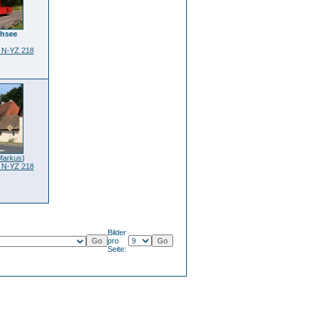
thsee
t N-YZ 218
Markus
)
t N-YZ 218
Bilder
pro
Seite: