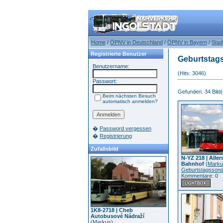
Home
/
ÖPNV in Deutschland
/
ÖPNV in Bayern
/
Stad
Registrierte Benutzer
Geburtstags
Benutzername:
(Hits: 3046)
Passwort:
Gefunden: 34 Bild(e
Beim nächsten Besuch
automatisch anmelden?
�
Password vergessen
�
Registrierung
Zufallsbild
N-YZ 218 | Alle
Bahnhof
(
Marku
Geburtstagssond
Kommentare: 0
1K8-2718 | Cheb
Autobusové Nádraží
(
Markus
)