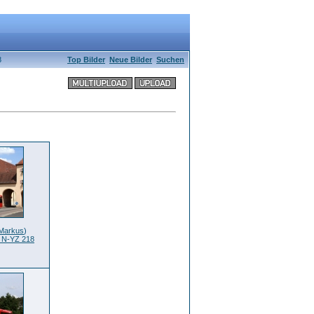
8
Top Bilder
Neue Bilder
Suchen
Markus
)
t N-YZ 218