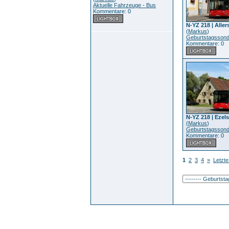
Aktuelle Fahrzeuge - Bus
Kommentare: 0
N-YZ 218 | Aller
(
Markus
)
Geburtstagssond
Kommentare: 0
N-YZ 218 | Ezel
(
Markus
)
Geburtstagssond
Kommentare: 0
1
2
3
4
»
Letzte