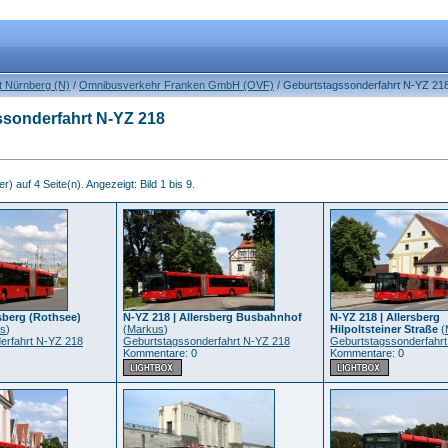
t Nürnberg (N)
/
Omnibusverkehr Franken GmbH (OVF)
/ Geburtstagssonderfahrt N-YZ 21
sonderfahrt N-YZ 218
r) auf 4 Seite(n). Angezeigt: Bild 1 bis 9.
rsberg (Rothsee)
N-YZ 218 | Allersberg Busbahnhof
N-YZ 218 | Allersberg
s
)
(
Markus
)
Hilpoltsteiner Straße
(
erfahrt N-YZ 218
Geburtstagssonderfahrt N-YZ 218
Geburtstagssonderfahr
Kommentare: 0
Kommentare: 0