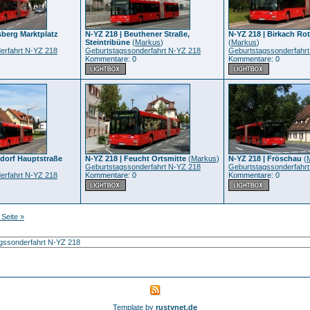
sberg Marktplatz
N-YZ 218 | Beuthener Straße,
N-YZ 218 | Birkach Ro
Steintribüne
(
Markus
)
(
Markus
)
erfahrt N-YZ 218
Geburtstagssonderfahrt N-YZ 218
Geburtstagssonderfahr
Kommentare: 0
Kommentare: 0
sdorf Hauptstraße
N-YZ 218 | Feucht Ortsmitte
(
Markus
)
N-YZ 218 | Fröschau
(
Geburtstagssonderfahrt N-YZ 218
Geburtstagssonderfahr
erfahrt N-YZ 218
Kommentare: 0
Kommentare: 0
 Seite »
Template by
rustynet.de