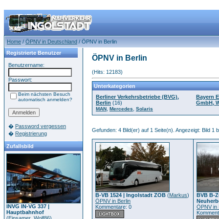
Home
/
ÖPNV in Deutschland
/ ÖPNV in Berlin
Registrierte Benutzer
ÖPNV in Berlin
Benutzername:
(Hits: 12183)
Passwort:
Unterkategorien
Beim nächsten Besuch
Berliner Verkehrsbetriebe (BVG),
Bayern E
automatisch anmelden?
Berlin
(16)
GmbH, W
,
,
MAN
Mercedes
Solaris
�
Password vergessen
Gefunden: 4 Bild(er) auf 1 Seite(n). Angezeigt: Bild 1 b
�
Registrierung
Zufallsbild
B-VB 1524 | Ingolstadt ZOB
(
Markus
)
BVB B-Z
ÖPNV in Berlin
Neuherb
INVG IN-VG 337 |
Kommentare: 0
ÖPNV in 
Hauptbahnhof
Kommenta
(
Einsamer_Wolf86
)