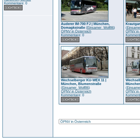
Kommentare: 0
Auderer IM-700 FJ | München,
Krautgar
Domagkstraße
(
Einsamer_Wolf86
)
(
Einsame
ÖPNV in Österreich
ÖPNV in 
Kommentare: 0
Kommenta
Wechselberger KU-WEX 11 |
Wechsel
München, Blumenstraße
München
(
Einsamer_Wolf86
)
(
Einsame
ÖPNV in Österreich
ÖPNV in 
Kommentare: 0
Kommenta