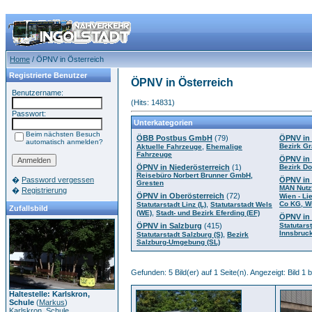
Home
/ ÖPNV in Österreich
Registrierte Benutzer
ÖPNV in Österreich
Benutzername:
(Hits: 14831)
Passwort:
Unterkategorien
Beim nächsten Besuch
ÖBB Postbus GmbH
(79)
ÖPNV in 
automatisch anmelden?
,
Bezirk G
Aktuelle Fahrzeuge
Ehemalige
Fahrzeuge
ÖPNV in 
ÖPNV in Niederösterreich
(1)
Bezirk Do
Reisebüro Norbert Brunner GmbH,
�
Password vergessen
ÖPNV in
Gresten
MAN Nutz
�
Registrierung
ÖPNV in Oberösterreich
(72)
Wien - Li
,
Co KG, W
Statutarstadt Linz (L)
Statutarstadt Wels
Zufallsbild
,
(WE)
Stadt- und Bezirk Eferding (EF)
ÖPNV in 
ÖPNV in Salzburg
(415)
Statutarst
Innsbruck
,
Statutarstadt Salzburg (S)
Bezirk
Salzburg-Umgebung (SL)
Gefunden: 5 Bild(er) auf 1 Seite(n). Angezeigt: Bild 1 b
Haltestelle: Karlskron,
Schule
(
Markus
)
Karlskron, Schule