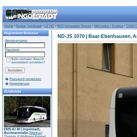
Home
/
Region Ingolstadt
/
LK ND
/
[ND] Schwaiger Reisen
/
Mercedes / Evobus
/
O530 C
Registrierte Benutzer
ND-JS 1070 | Baar-Ebenhausen, 
Benutzername:
Passwort:
Beim nächsten Besuch
automatisch anmelden?
�
Password vergessen
�
Registrierung
Zufallsbild
EMS-KI 40 | Ingolstadt,
Buchnerstraße
(
Markus
)
Thomas & Wolfgang Kimmel