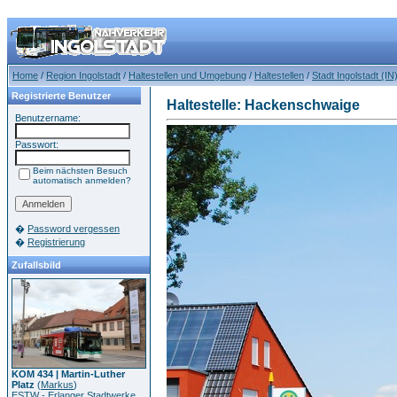
Home
/
Region Ingolstadt
/
Haltestellen und Umgebung
/
Haltestellen
/
Stadt Ingolstadt (IN
Registrierte Benutzer
Haltestelle: Hackenschwaige
Benutzername:
Passwort:
Beim nächsten Besuch
automatisch anmelden?
�
Password vergessen
�
Registrierung
Zufallsbild
KOM 434 | Martin-Luther
Platz
(
Markus
)
ESTW - Erlanger Stadtwerke