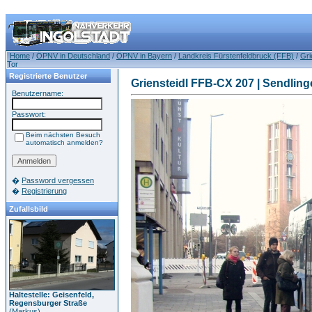
Home
/
ÖPNV in Deutschland
/
ÖPNV in Bayern
/
Landkreis Fürstenfeldbruck (FFB)
/
Gri
Tor
Registrierte Benutzer
Griensteidl FFB-CX 207 | Sendling
Benutzername:
Passwort:
Beim nächsten Besuch
automatisch anmelden?
�
Password vergessen
�
Registrierung
Zufallsbild
Haltestelle: Geisenfeld,
Regensburger Straße
(
Markus
)