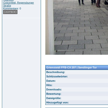
Geisenfeld, Regensburger
Straße
Kommentare: 0
Griensteidl FFB-CX 207 | Sendlinger Tor
Beschreibung:
Schlüsselwörter:
Datum:
Hits:
Downloads:
Bewertung:
Dateigröße:
Hinzugefügt von: