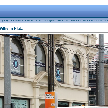
en (SG)
/
Stadtwerke Solingen GmbH, Solingen
/
O-Bus
/
Aktuelle Fahrzeuge
/ KOM 268 | Sol
Wilhelm-Platz