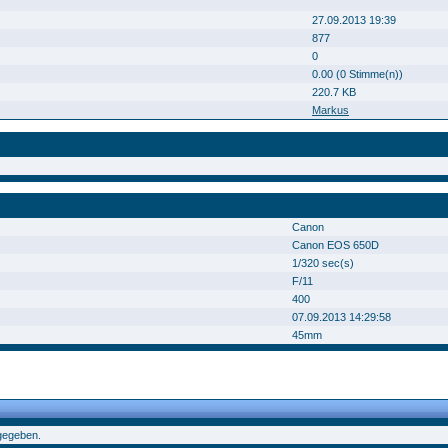
27.09.2013 19:39
877
0
0.00 (0 Stimme(n))
220.7 KB
Markus
Canon
Canon EOS 650D
1/320 sec(s)
F/11
400
07.09.2013 14:29:58
45mm
gegeben.