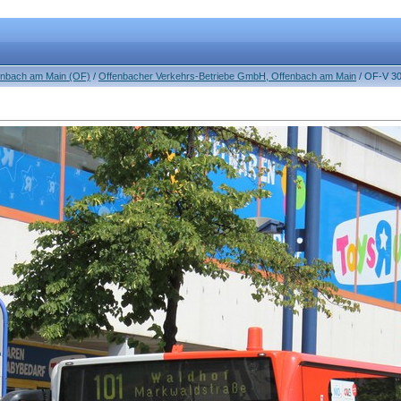
fenbach am Main (OF)
/
Offenbacher Verkehrs-Betriebe GmbH, Offenbach am Main
/ OF-V 30