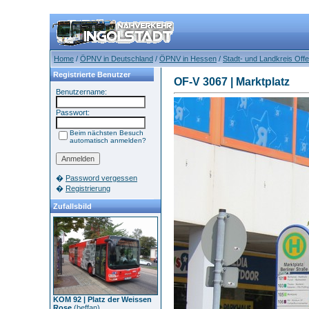
Home
/
ÖPNV in Deutschland
/
ÖPNV in Hessen
/
Stadt- und Landkreis Of
Registrierte Benutzer
OF-V 3067 | Marktplatz
Benutzername:
Passwort:
Beim nächsten Besuch
automatisch anmelden?
�
Password vergessen
�
Registrierung
Zufallsbild
KOM 92 | Platz der Weissen
Rose
(
beffan
)