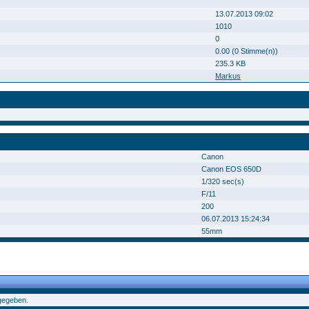
13.07.2013 09:02
1010
0
0.00 (0 Stimme(n))
235.3 KB
Markus
Canon
Canon EOS 650D
1/320 sec(s)
F/11
200
06.07.2013 15:24:34
55mm
gegeben.