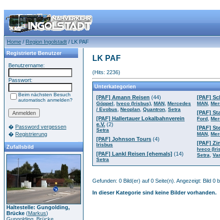
Home
/
Region Ingolstadt
/ LK PAF
Registrierte Benutzer
LK PAF
Benutzername:
(Hits: 2236)
Passwort:
Unterkategorien
Beim nächsten Besuch
[PAF] Amann Reisen
(44)
[PAF] Sc
automatisch anmelden?
,
,
,
,
Göppel
Iveco (Irisbus)
MAN
Mercedes
MAN
Mer
,
,
,
/ Evobus
Neoplan
Quantron
Setra
[PAF] St
[PAF] Hallertauer Lokalbahnverein
,
Ford
Mer
e.V.
(2)
�
Password vergessen
[PAF] St
Setra
,
�
Registrierung
MAN
Mer
[PAF] Johnson Tours
(4)
[PAF] Zi
Irisbus
Zufallsbild
Iveco (Iri
[PAF] Lankl Reisen [ehemals]
(14)
,
Setra
Va
Setra
Gefunden: 0 Bild(er) auf 0 Seite(n). Angezeigt: Bild 0 b
In dieser Kategorie sind keine Bilder vorhanden.
Haltestelle: Gungolding,
Brücke
(
Markus
)
Gungolding, Brücke