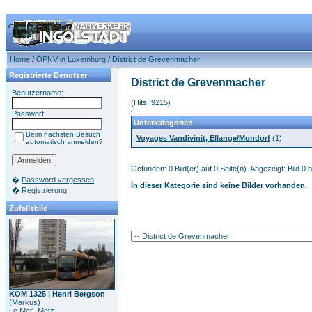
Home
/
ÖPNV in Luxemburg
/ District de Grevenmacher
Registrierte Benutzer
District de Grevenmacher
Benutzername:
(Hits: 9215)
Passwort:
Unterkategorien
Beim nächsten Besuch
Voyages Vandivinit, Ellange/Mondorf
(1)
automatisch anmelden?
Gefunden: 0 Bild(er) auf 0 Seite(n). Angezeigt: Bild 0 b
�
Password vergessen
In dieser Kategorie sind keine Bilder vorhanden.
�
Registrierung
Zufallsbild
KOM 1325 | Henri Bergson
(
Markus
)
Le Met', Metz