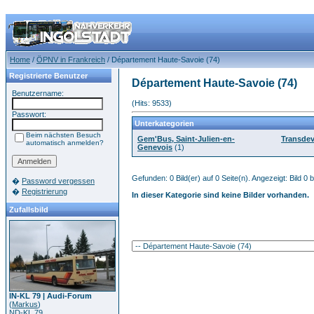
Home
/
ÖPNV in Frankreich
/ Département Haute-Savoie (74)
Registrierte Benutzer
Département Haute-Savoie (74)
Benutzername:
(Hits: 9533)
Passwort:
Unterkategorien
Beim nächsten Besuch
Gem'Bus, Saint-Julien-en-
Transdev
automatisch anmelden?
Genevois
(1)
Gefunden: 0 Bild(er) auf 0 Seite(n). Angezeigt: Bild 0 b
�
Password vergessen
�
Registrierung
In dieser Kategorie sind keine Bilder vorhanden.
Zufallsbild
IN-KL 79 | Audi-Forum
(
Markus
)
ND-KL 79