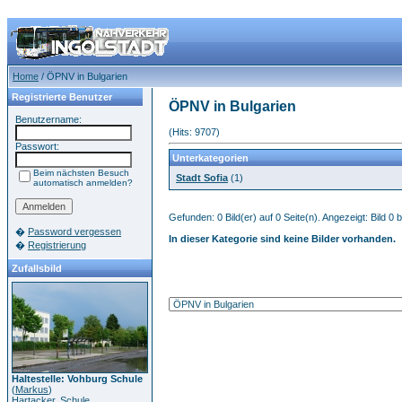
Home
/ ÖPNV in Bulgarien
Registrierte Benutzer
ÖPNV in Bulgarien
Benutzername:
(Hits: 9707)
Passwort:
Unterkategorien
Beim nächsten Besuch
Stadt Sofia
(1)
automatisch anmelden?
Gefunden: 0 Bild(er) auf 0 Seite(n). Angezeigt: Bild 0 b
�
Password vergessen
In dieser Kategorie sind keine Bilder vorhanden.
�
Registrierung
Zufallsbild
Haltestelle: Vohburg Schule
(
Markus
)
Hartacker, Schule