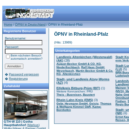
Home
/
ÖPNV in Deutschland
/ ÖPNV in Rheinland-Pfalz
Registrierte Benutzer
ÖPNV in Rheinland-Pfalz
Benutzername:
(Hits: 13989)
Passwort:
Unterkategorien
Beim nächsten Besuch
Landkreis Altenkirchen (Westerwald)
Stadt Ko
automatisch anmelden?
(AK)
(28)
evm Verk
August Becker GmbH & CO. KG,
Stadt L
,
Niederfischbach
Ralf Haas GmbH,
(LU)
(5)
,
Weyerbusch
Martin Becker GmbH & Co.
BRN Busv
KG, Altenkirchen
�
Password vergessen
Ludwigsh
�
Registrierung
Stadt- und Landkreis Alzey-Worms
Landesh
(AZ)
(4)
Landkrei
Zufallsbild
Mainzer 
Eifelkreis Bitburg-Prüm (BIT)
(1)
(MVG), M
Weitere Kennzeichen: PRÜ
Theis - Busreisen, Baustert
Nahe Gmb
Omnibusb
Rhein-Lahn-Kreis (EMS)
(3)
,
Finthen
,
Gebr. Heymann GmbH, Geisig
Thomas
Regio Bu
& Wolfgang Kimmel GbR, Kamp-
Stadt- u
Bornhofen
(NR)
(6)
Ernst Ka
Reisen, 
GTH-W 110 | Gotha
Hauptbahnhof
(
Markus
)
Wollschläger & Partner GmbH,