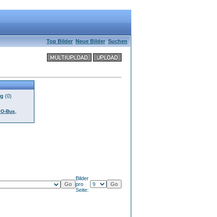
Top Bilder
Neue Bilder
Suchen
gg
(0)
,
- O-Bus
Bilder
pro
Seite: