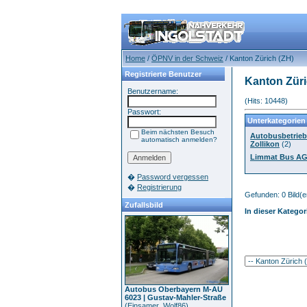
Home
/
ÖPNV in der Schweiz
/ Kanton Zürich (ZH)
Registrierte Benutzer
Kanton Züri
Benutzername:
(Hits: 10448)
Passwort:
Unterkategorien
Beim nächsten Besuch
Autobusbetrieb
automatisch anmelden?
Zollikon
(2)
Limmat Bus AG,
�
Password vergessen
�
Registrierung
Gefunden: 0 Bild(er
Zufallsbild
In dieser Kategor
Autobus Oberbayern M-AU
6023 | Gustav-Mahler-Straße
(
Einsamer_Wolf86
)