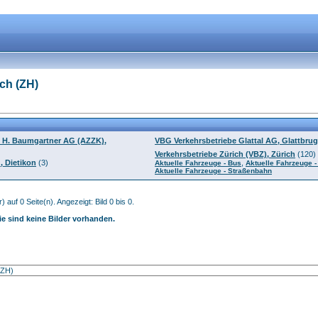
ch (ZH)
 H. Baumgartner AG (AZZK),
VBG Verkehrsbetriebe Glattal AG, Glattbru
Verkehrsbetriebe Zürich (VBZ), Zürich
(120)
 Dietikon
(3)
,
Aktuelle Fahrzeuge - Bus
Aktuelle Fahrzeuge 
Aktuelle Fahrzeuge - Straßenbahn
) auf 0 Seite(n). Angezeigt: Bild 0 bis 0.
ie sind keine Bilder vorhanden.