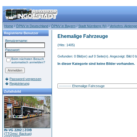
Home
/
ÖPNV in Deutschland
/
ÖPNV in Bayern
/
Stadt Nürnberg (N)
/
Verkehrs-Aktienge
Registrierte Benutzer
Ehemalige Fahrzeuge
Benutzername:
(Hits: 1405)
Passwort:
Gefunden: 0 Bild(er) auf 0 Seite(n). Angezeigt: Bild 0 b
Beim nächsten Besuch
automatisch anmelden?
In dieser Kategorie sind keine Bilder vorhanden.
�
Password vergessen
�
Registrierung
Zufallsbild
IN-VG 2202 | ZOB
(
TTOmsi_Backup
)