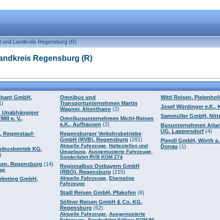
t und Landkreis Regensburg (R)
andkreis Regensburg (R)
chant GmbH,
Omnibus und
Wittl Reisen, Pielenho
1)
Transportunternehmen Martin
Josef Würdinger e.K.,
Wagner, Altenthann
(2)
 Unabhängiger
Sammüller GmbH, Nitt
80 e. V.,
Omnibusunternehmen Michl-Reisen
e.K., Aufhausen
(2)
Busunternehmen Atlan
UG, Lappersdorf
(4)
, Regenstauf-
Regensburger Verkehrsbetriebe
GmbH (RVB), Regensburg
(291)
Piendl GmbH, Wörth a.
,
Aktuelle Fahrzeuge
Haltestellen und
Donau
(1)
ibusbetrieb KG,
,
,
Umgebung
Ausgemusterte Fahrzeuge
)
Sonderfahrt RVB KOM 274
sen, Regensburg
(14)
Regionalbus Ostbayern GmbH
uge
(RBO), Regensburg
(215)
,
Aktuelle Fahrzeuge
Ehemalige
rketing GmbH,
Fahrzeuge
Staill Reisen GmbH, Pfakofen
(6)
Söllner Reisen GmbH & Co. KG,
Regensburg
(62)
,
Aktuelle Fahrzeuge
Ausgemusterte
,
,
Fahrzeuge
Sonderfahrt Söllner KOM 96