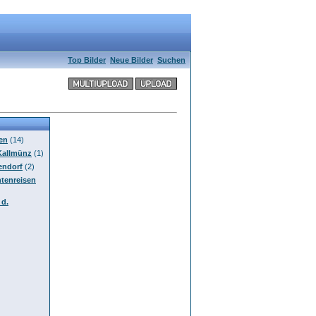
Top Bilder
Neue Bilder
Suchen
fen
(14)
 Kallmünz
(1)
endorf
(2)
tenreisen
 d.