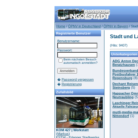
Home
/
ÖPNV in Deutschland
/
ÖPNV in Bayern
/ Stad
Registrierte Benutzer
Stadt und L
Benutzername:
(Hits: 9407)
Passwort:
Unterkategorien
Beim nächsten Besuch
ADG Anton De
automatisch anmelden?
Beratzhausen
(
Bundesverband
Postbusfahrer 19
Regensburg
(8)
�
Password vergessen
Dechant Reisen
�
Registrierung
Steinsberg
(5)
Zufallsbild
Happacher Omn
Neutraubling
(5
Laschinger Rei
Aktuelle Fahrze
mutli-media-ma
Nittendorf
(1)
KOM 427 | Werkstatt
(
Markus
)
ESTW - Erlanger Stadtwerke